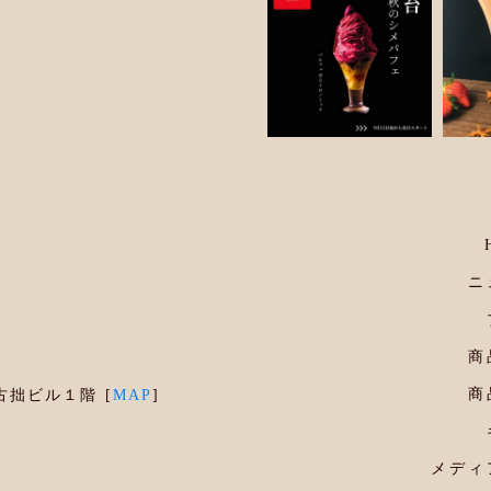
ニ
商
商
古拙ビル１階 [
MAP
]
メディ