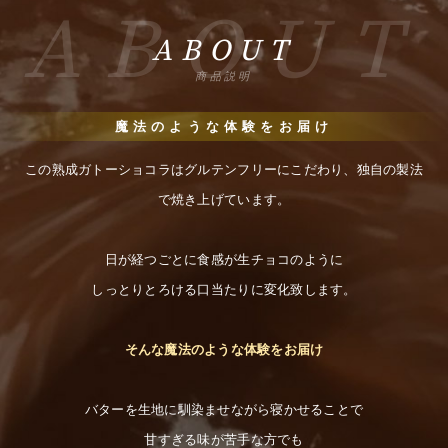
ABOUT
ABOUT
商品説明
魔法のような体験をお届け
この熟成ガトーショコラはグルテンフリーにこだわり、独自の製法
で焼き上げています。
日が経つごとに食感が生チョコのように
しっとりとろける口当たりに変化致します。
そんな魔法のような体験をお届け
バターを生地に馴染ませながら寝かせることで
甘すぎる味が苦手な方でも