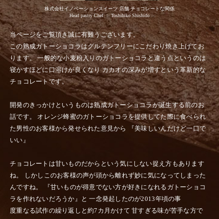
株式会社イノベーションスイーツ 店舗 チョコレートな関係
Head pastry Chef ： Toshihiko Shishido
当ページをご覧頂き誠に有難うございます。
この熟成ガトーショコラはグルテンフリーにこだわり焼き上げてお
ります。
一般的な小麦粉入りのガトーショコラと違う点というのは
寝かすほどに口溶けが良くなり
カカオの深みが増すという革新的な
チョコレートです。
開発のきっかけというものは熟成ガトーショコラが誕生する前のお
話です。
オレンジ蜂蜜のガトーショコラを提供してた際に食べられ
た男性のお客様から発せられた意見から
『美味しいんだけど一口で
いい』
チョコレートは甘いものだからという気にしない捉え方もあります
ね。
しかしこのお客様の声が頭から離れず妙に気になってしまった
んですね。
『甘いものが得意でない方が好きになれるガトーショコ
ラを作れないだろうか』と
一念発起したのが2013年頃の事
度重なる試作の繰り返しと約7カ月かけて
甘すぎる味が苦手な方で