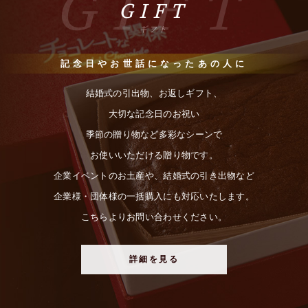
GIFT
GIFT
ギフト
記念日やお世話になったあの人に
結婚式の引出物、お返しギフト、
大切な記念日のお祝い
季節の贈り物など多彩なシーンで
お使いいただける贈り物です。
企業イベントのお土産や、結婚式の引き出物など
企業様・団体様の一括購入にも対応いたします。
こちらよりお問い合わせください。
詳細を見る