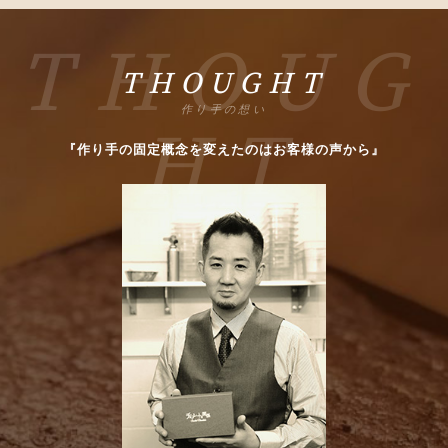
THOUG
THOUGHT
作り手の想い
HT
『作り手の固定概念を変えたのはお客様の声から』