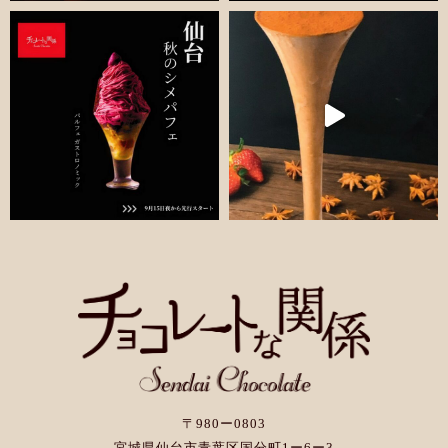
〒980ー0803
宮城県仙台市青葉区国分町1ー6ー3